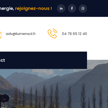
énergie,
rejoignez-nous !
adv@lumensol.fr
04 76 65 12 40
ct