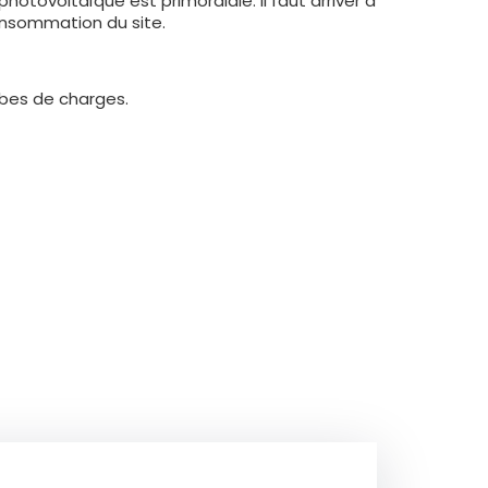
hotovoltaïque est primordiale. Il faut arriver à
consommation du site.
rbes de charges.