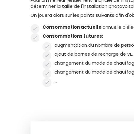
Pour un meilleur rendement financier de l'insta
déterminer la taille de l'installation photov
On jouera alors sur les points suivants afin d'o
Consommation actuelle
annuelle d'él
Consommations futures
:
augmentation du nombre de person
ajout de bornes de recharge de VE,
changement du mode de chauffa
changement du mode de chauffage 
…