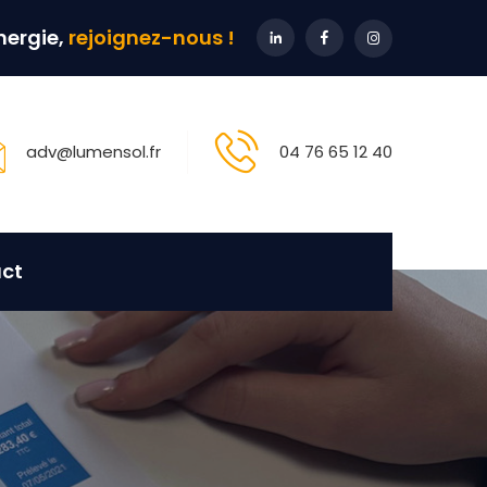
énergie,
rejoignez-nous !
adv@lumensol.fr
04 76 65 12 40
ct