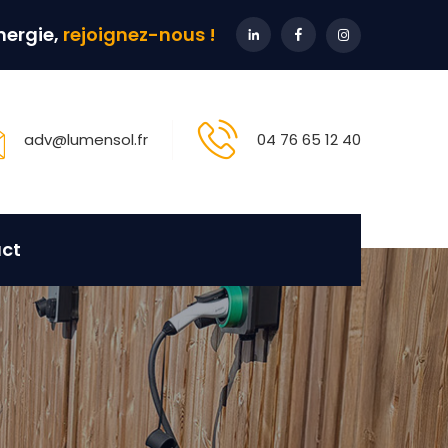
énergie,
rejoignez-nous !
adv@lumensol.fr
04 76 65 12 40
ct