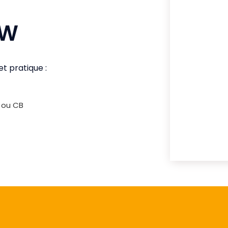
kW
t pratique :
s ou CB