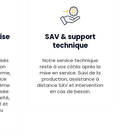
ise
SAV & support
technique
isés
Notre service technique
ion
reste à vos côtés après la
orme,
mise en service. Suivi de la
ice
production, assistance à
tème.
distance SAV et intervention
isée
en cas de besoin.
rité,
t et
du