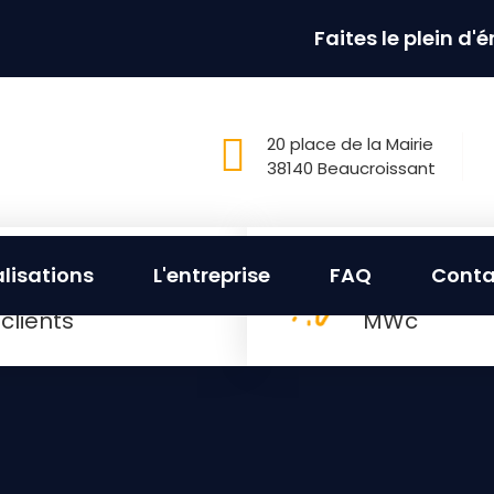
Faites le plein d'
20 place de la Mairie
38140 Beaucroissant
00
00
lisations
L'entreprise
FAQ
Conta
clients
MWc