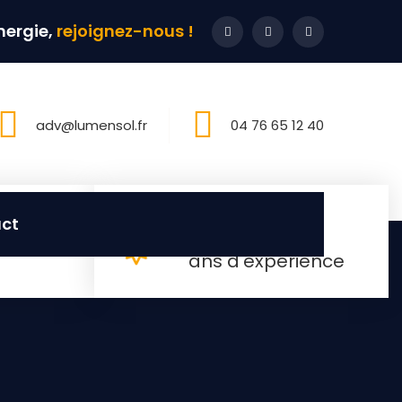
énergie,
rejoignez-nous !
adv@lumensol.fr
04 76 65 12 40
00
ct
ans d'expérience